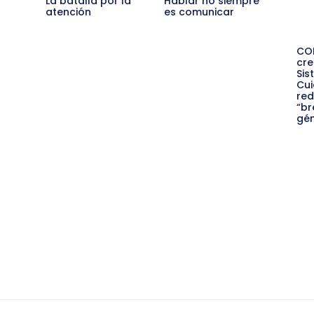
La batalla por la
Hablar no siempre
atención
es comunicar
CO
cre
Sis
Cui
red
“br
gé