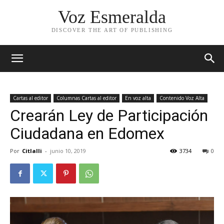
Voz Esmeralda
DISCOVER THE ART OF PUBLISHING
Cartas al editor
Columnas Cartas al editor
En voz alta
Contenido Voz Alta
Crearán Ley de Participación
Ciudadana en Edomex
Por
Citlalli
-
junio 10, 2019
3734
0