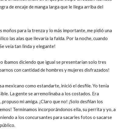
egra de encaje de manga larga que le llega arriba del
los moños para la trenza y lo más importante, me pidió una
lico las alas que llevaría la falda. Por la noche, cuando
Se veía tan linda y elegante!
 yo íbamos diciendo que igual se presentarían solo tres
toparnos con cantidad de hombres y mujeres disfrazados!
a mexicano como estandarte, inició el desfile. Yo tenía
sible. La gente se arremolinaba a los costados. Era
, propuso mi amiga. ¡Claro que no! ¡Solo desfilan los
remos! Terminamos incorporándonos ella, su perrita y yo, a
teniendo a los concursantes para sacarles fotos o sacarse
 público.