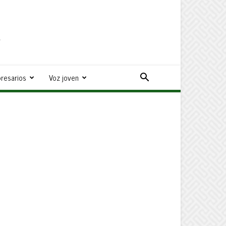
a
resarios
Voz joven