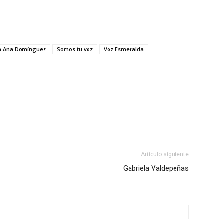
a Ana Domínguez
Somos tu voz
Voz Esmeralda
Artículo siguiente
Gabriela Valdepeñas