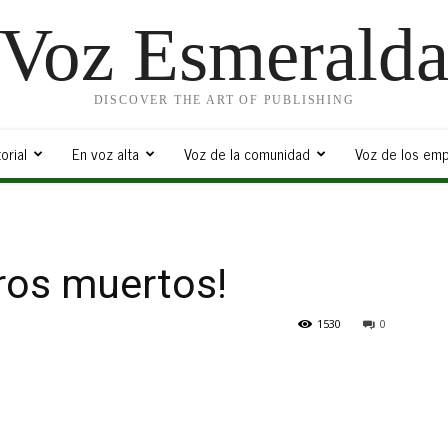
Voz Esmerald
DISCOVER THE ART OF PUBLISHING
orial
En voz alta
Voz de la comunidad
Voz de los emp
ros muertos!
1530
0