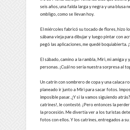
seis años, una falda larga y negra y una blusa n
ombligo, como se llevan hoy.
El miércoles fabricó su tocado de flores, hizo 
sábana vieja para dibujar y luego pintar con acrí
pegó las aplicaciones, me quedé boquiabierta. ¡
El sábado, camino a la rambla, Miri, mi amiga y
personas. ¡Cuál no sería nuestra sorpresa al 
Un catrín con sombrero de copa y una calaca ros
planeado ir junto a Miri para sacar fotos. Impo
imposible pasar. ¿Y si la vamos siguiendo atrás?
catrines!, le contesté. ¡Pero entonces la perde
la procesión. Me divertía ver a los turistas de
fotos con ellos. Y los catrines, entregados a su