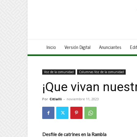
Inicio
Versión Digital
Anunciantes
Edit
Voz de la comunidad
Columnas Voz de la comunidad
¡Que vivan nuest
Por
Citlalli
-
noviembre 11, 2023
Desfile de catrines en la Rambla