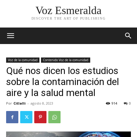
Voz Esmeralda
DISCOVER THE ART OF PUBLISHING
Voz de la comunidad
Contenido Voz de la comunidad
Qué nos dicen los estudios
sobre la contaminación del
aire y la salud mental
Por
Citlalli
-
agosto 8, 2023
914
0