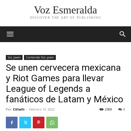
Voz Esmeralda
DISCOVER THE ART OF PUBLISHING
Voz joven
Contenido Voz joven
Se unen cervecera mexicana
y Riot Games para llevar
League of Legends a
fanáticos de Latam y México
Por
Citlalli
-
febrero 13, 2022
2509
0