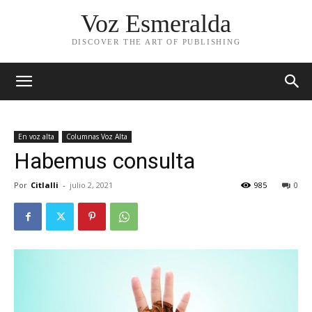
Voz Esmeralda
DISCOVER THE ART OF PUBLISHING
En voz alta
Columnas Voz Alta
Habemus consulta
Por
Citlalli
-
julio 2, 2021
985
0