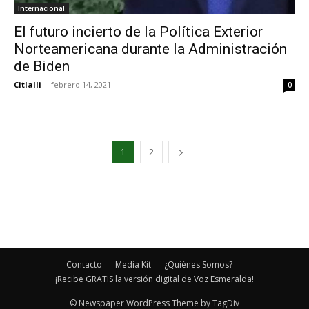
Internacional
El futuro incierto de la Política Exterior
Norteamericana durante la Administración
de Biden
Citlalli
-
febrero 14, 2021
0
1
2
Contacto
Media Kit
¿Quiénes Somos?
¡Recibe GRATIS la versión digital de Voz Esmeralda!
© Newspaper WordPress Theme by TagDiv