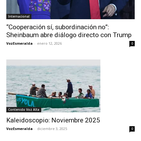
Internacional
“Cooperación sí, subordinación no”:
Sheinbaum abre diálogo directo con Trump
VozEsmeralda
-
enero 12, 2026
0
Contenido Voz Alta
Kaleidoscopio: Noviembre 2025
VozEsmeralda
-
diciembre 3, 2025
0