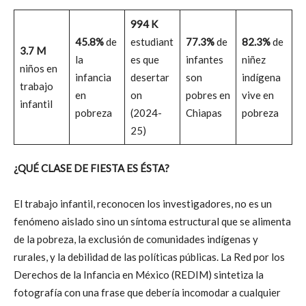
994 K
45.8%
de
estudiant
77.3%
de
82.3%
de
3.7 M
la
es que
infantes
niñez
niños en
infancia
desertar
son
indígena
trabajo
en
on
pobres en
vive en
infantil
pobreza
(2024-
Chiapas
pobreza
25)
¿QUÉ CLASE DE FIESTA ES ÉSTA?
El trabajo infantil, reconocen los investigadores, no es un
fenómeno aislado sino un síntoma estructural que se alimenta
de la pobreza, la exclusión de comunidades indígenas y
rurales, y la debilidad de las políticas públicas. La Red por los
Derechos de la Infancia en México (REDIM) sintetiza la
fotografía con una frase que debería incomodar a cualquier