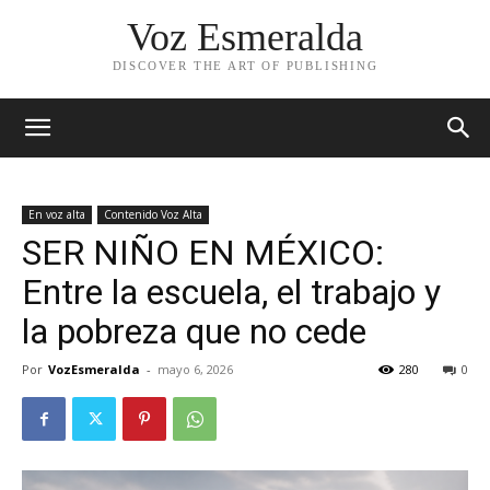
Voz Esmeralda
DISCOVER THE ART OF PUBLISHING
En voz alta
Contenido Voz Alta
SER NIÑO EN MÉXICO:
Entre la escuela, el trabajo y
la pobreza que no cede
Por
VozEsmeralda
-
mayo 6, 2026
280
0