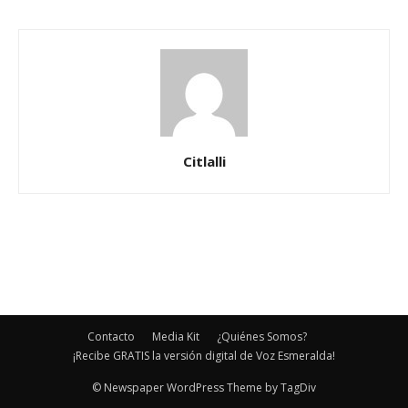
Citlalli
Contacto
Media Kit
¿Quiénes Somos?
¡Recibe GRATIS la versión digital de Voz Esmeralda!
© Newspaper WordPress Theme by TagDiv