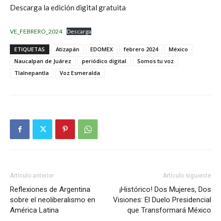
Descarga la edición digital gratuita
VE_FEBRERO_2024
Descarga
ETIQUETAS
Atizapán
EDOMEX
febrero 2024
México
Naucalpan de Juárez
periódico digital
Somos tu voz
Tlalnepantla
Voz Esmeralda
Artículo anterior
Artículo siguiente
Reflexiones de Argentina
¡Histórico! Dos Mujeres, Dos
sobre el neoliberalismo en
Visiones: El Duelo Presidencial
América Latina
que Transformará México