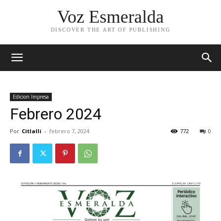
Voz Esmeralda
DISCOVER THE ART OF PUBLISHING
Edicion Impresa
Febrero 2024
Por
Citlalli
-
febrero 7, 2024
772
0