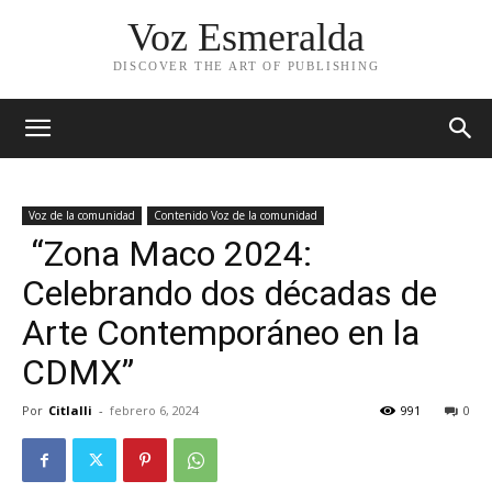
Voz Esmeralda
DISCOVER THE ART OF PUBLISHING
Voz de la comunidad
Contenido Voz de la comunidad
“Zona Maco 2024:
Celebrando dos décadas de
Arte Contemporáneo en la
CDMX”
Por
Citlalli
-
febrero 6, 2024
991
0