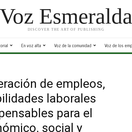
Voz Esmerald
DISCOVER THE ART OF PUBLISHING
orial
En voz alta
Voz de la comunidad
Voz de los emp
eración de empleos,
ilidades laborales
pensables para el
ómico, social y