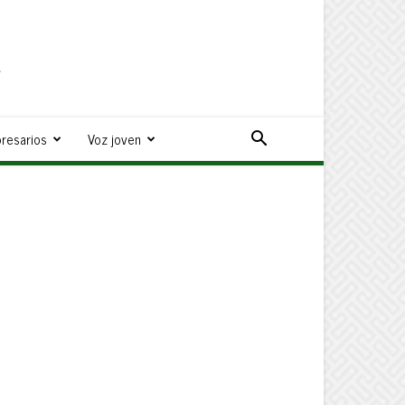
a
resarios
Voz joven