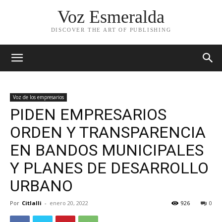
Voz Esmeralda
DISCOVER THE ART OF PUBLISHING
Voz de los empresarios
PIDEN EMPRESARIOS
ORDEN Y TRANSPARENCIA
EN BANDOS MUNICIPALES
Y PLANES DE DESARROLLO
URBANO
Por
Citlalli
-
enero 20, 2022
926
0