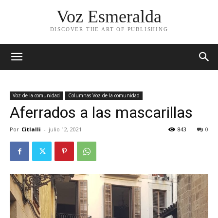
Voz Esmeralda
DISCOVER THE ART OF PUBLISHING
Voz de la comunidad
Columnas Voz de la comunidad
Aferrados a las mascarillas
Por
Citlalli
-
julio 12, 2021
843
0