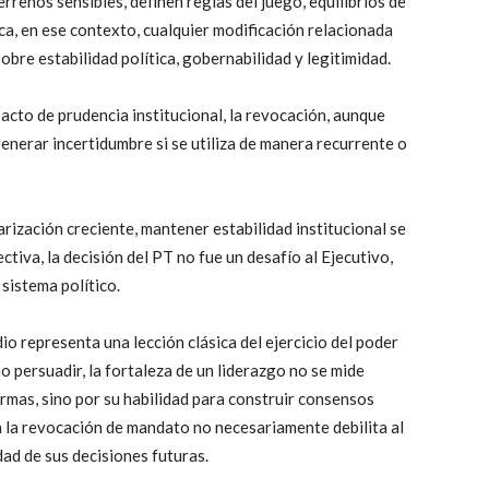
rrenos sensibles, definen reglas del juego, equilibrios de
a, en ese contexto, cualquier modificación relacionada
bre estabilidad política, gobernabilidad y legitimidad.
acto de prudencia institucional, la revocación, aunque
nerar incertidumbre si se utiliza de manera recurrente o
arización creciente, mantener estabilidad institucional se
ctiva, la decisión del PT no fue un desafío al Ejecutivo,
 sistema político.
io representa una lección clásica del ejercicio del poder
o persuadir, la fortaleza de un liderazgo no se mide
mas, sino por su habilidad para construir consensos
 a la revocación de mandato no necesariamente debilita al
idad de sus decisiones futuras.