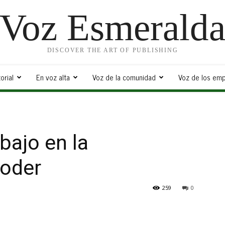
Voz Esmerald
DISCOVER THE ART OF PUBLISHING
orial
En voz alta
Voz de la comunidad
Voz de los emp
abajo en la
poder
259
0