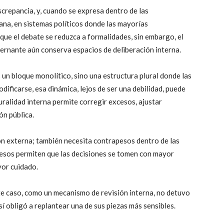
screpancia, y, cuando se expresa dentro de las
cana, en sistemas políticos donde las mayorías
 que el debate se reduzca a formalidades, sin embargo, el
ernante aún conserva espacios de deliberación interna.
s un bloque monolítico, sino una estructura plural donde las
dificarse, esa dinámica, lejos de ser una debilidad, puede
luralidad interna permite corregir excesos, ajustar
ón pública.
ón externa; también necesita contrapesos dentro de las
esos permiten que las decisiones se tomen con mayor
yor cuidado.
ste caso, como un mecanismo de revisión interna, no detuvo
í obligó a replantear una de sus piezas más sensibles.