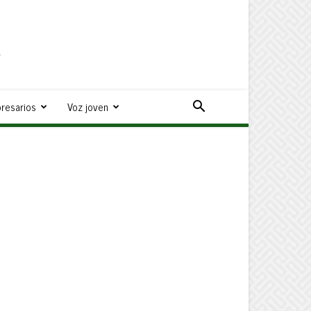
a
resarios
Voz joven