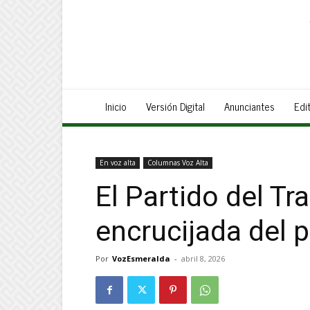
Inicio
Versión Digital
Anunciantes
Edit
En voz alta
Columnas Voz Alta
El Partido del Tr
encrucijada del 
Por
VozEsmeralda
-
abril 8, 2026