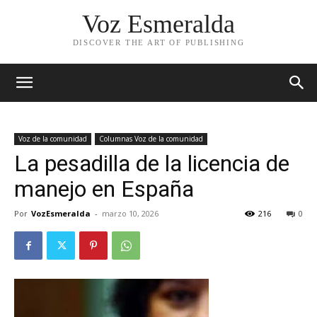
Voz Esmeralda
DISCOVER THE ART OF PUBLISHING
Voz de la comunidad
Columnas Voz de la comunidad
La pesadilla de la licencia de
manejo en España
Por
VozEsmeralda
-
marzo 10, 2026
216
0