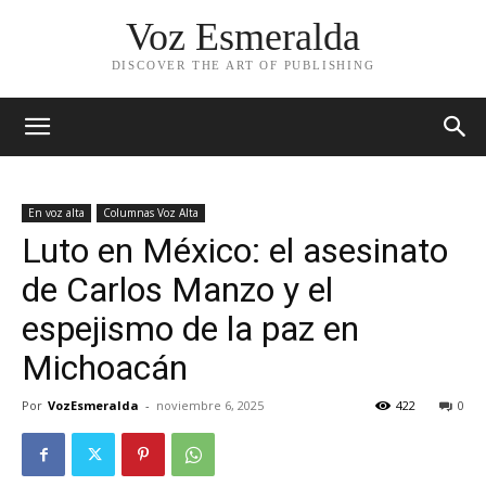
Voz Esmeralda
DISCOVER THE ART OF PUBLISHING
En voz alta
Columnas Voz Alta
Luto en México: el asesinato
de Carlos Manzo y el
espejismo de la paz en
Michoacán
Por
VozEsmeralda
-
noviembre 6, 2025
422
0