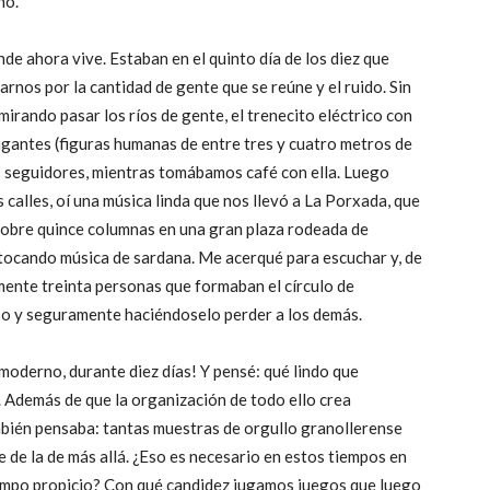
no.
de ahora vive. Estaban en el quinto día de los diez que
rnos por la cantidad de gente que se reúne y el ruido. Sin
 mirando pasar los ríos de gente, el trenecito eléctrico con
gigantes (figuras humanas de entre tres y cuatro metros de
s seguidores, mientras tomábamos café con ella. Luego
s calles, oí una música linda que nos llevó a La Porxada, que
sobre quince columnas en una gran plaza rodeada de
tocando música de sardana. Me acerqué para escuchar y, de
mente treinta personas que formaban el círculo de
aso y seguramente haciéndoselo perder a los demás.
moderno, durante diez días! Y pensé: qué lindo que
. Además de que la organización de todo ello crea
mbién pensaba: tantas muestras de orgullo granollerense
e de la de más allá. ¿Eso es necesario en estos tiempos en
ampo propicio? Con qué candidez jugamos juegos que luego