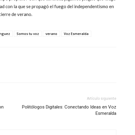
lidad con la que se propagó el fuego del independentismo en
 cierre de verano.
ínguez
Somos tu voz
verano
Voz Esmeralda
Artículo siguiente
on
Politólogos Digitales: Conectando Ideas en Voz
Esmeralda