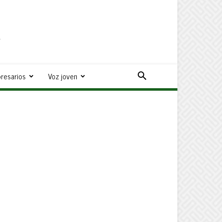
a
resarios
Voz joven