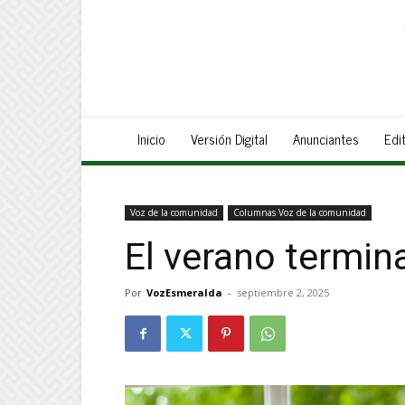
Inicio
Versión Digital
Anunciantes
Edit
Voz de la comunidad
Columnas Voz de la comunidad
El verano termin
Por
VozEsmeralda
-
septiembre 2, 2025