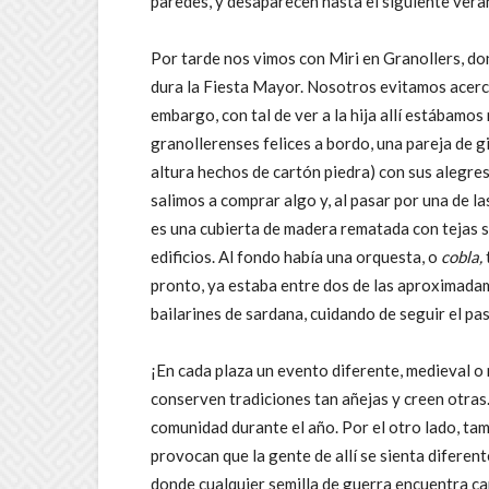
paredes, y desaparecen hasta el siguiente vera
Por tarde nos vimos con Miri en Granollers, don
dura la Fiesta Mayor. Nosotros evitamos acerca
embargo, con tal de ver a la hija allí estábamos
granollerenses felices a bordo, una pareja de 
altura hechos de cartón piedra) con sus alegre
salimos a comprar algo y, al pasar por una de la
es una cubierta de madera rematada con tejas 
edificios. Al fondo había una orquesta, o
cobla,
pronto, ya estaba entre dos de las aproximada
bailarines de sardana, cuidando de seguir el p
¡En cada plaza un evento diferente, medieval o 
conserven tradiciones tan añejas y creen otras
comunidad durante el año. Por el otro lado, ta
provocan que la gente de allí se sienta diferent
donde cualquier semilla de guerra encuentra c