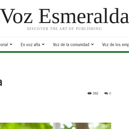
Voz Esmerald
DISCOVER THE ART OF PUBLISHING
orial
En voz alta
Voz de la comunidad
Voz de los emp
a
332
0