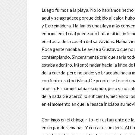
Luego fuimos a la playa. No lo habíamos hecho 
aquí y se agradece porque debido al calor, hubo
y Extremadura. Hallamos una playa más conven
enorme en el cual puede uno hallar sitio sin im
en el asta de la caseta del salvavidas. Había vi
Poca gente nadaba. Le avisé a Gustavo que no m
contemplando. Sinceramente creí que sería todo
estaba adentro. Intenté nadar hacia la línea de
de la cuerda, pero no pude; yo braceaba hacia mi
corriente era fortísima. De pronto se formó un
afuera. El mar me había escupido, pero si no sa
de la nada. Se acercó lo suficiente, metiendo lo
en el momento en que la resaca iniciaba su mov
Comimos en el chinguirito -el restaurante de l
en un par de semanas. Y cerrar es un decir. Al f