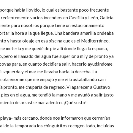
porque había llovido, lo cual es bastante poco frecuente
 recientemente varios incendios en Castilla y León, Galicia
iente para nosotros porque tiene un estacionamiento
portar la hora a la que llegue. Una bandera amarilla ondeaba
ento y hasta oleaje en esa piscina que es el Mediterráneo.
e metería y me quedé de pie allí donde llega la espuma,
, pero el llamado del agua fue superior a mí y de pronto ya
 boyas para, en cuanto decidiera salir, hacerlo ayudándome
 izquierda y el mar me llevaba hacia la derecha. La
a ola enorme que me empujó y me vi trastabillando casi
lía pronto, me chuparía de regreso. Vi aparecer a Gustavo
s pies en el agua, me tendió la mano y me ayudó a salir justo
imiento de arrastre mar adentro. ¡Qué susto!
a playa- más cercano, donde nos informaron que cerrarían
inal de la temporada los chinguiritos recogen todo, incluidas