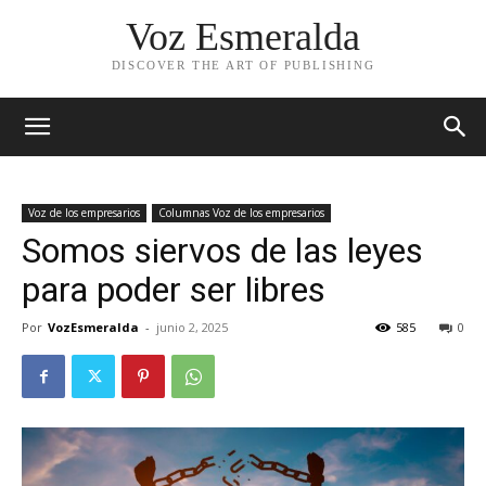
Voz Esmeralda
DISCOVER THE ART OF PUBLISHING
Voz de los empresarios
Columnas Voz de los empresarios
Somos siervos de las leyes
para poder ser libres
Por
VozEsmeralda
-
junio 2, 2025
585
0