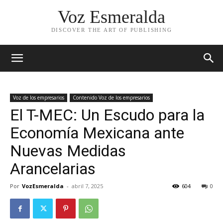
Voz Esmeralda
DISCOVER THE ART OF PUBLISHING
Voz de los empresarios
Contenido Voz de los empresarios
El T-MEC: Un Escudo para la
Economía Mexicana ante
Nuevas Medidas
Arancelarias
Por
VozEsmeralda
-
abril 7, 2025
604
0