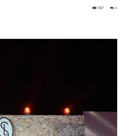
557
0