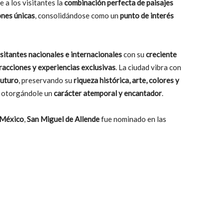
e a los visitantes la
combinación perfecta de paisajes
ones únicas
, consolidándose como un
punto de interés
isitantes nacionales e internacionales
con su
creciente
racciones y experiencias exclusivas
. La ciudad vibra con
futuro
, preservando su
riqueza histórica, arte, colores y
, otorgándole un
carácter atemporal y encantador
.
 México
,
San Miguel de Allende
fue nominado en las