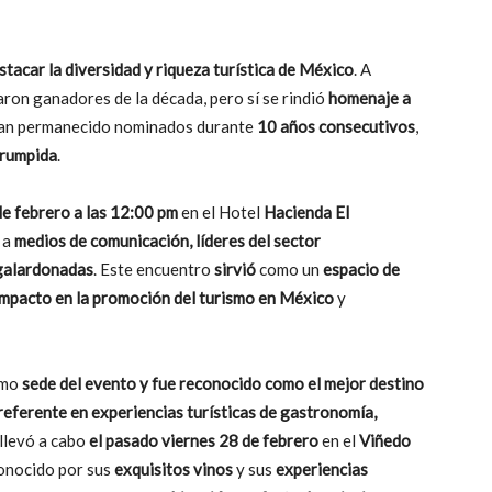
tacar la diversidad y riqueza turística de México
. A
aron ganadores de la década, pero sí se rindió
homenaje a
an permanecido nominados durante
10 años consecutivos
,
rrumpida
.
e febrero a las 12:00 pm
en el Hotel
Hacienda El
a
medios de comunicación, líderes del sector
 galardonadas
. Este encuentro
sirvió
como un
espacio de
impacto en la promoción del turismo en México
y
omo
sede del evento y fue reconocido como el mejor destino
referente en experiencias turísticas de gastronomía,
 llevó a cabo
el pasado viernes 28 de febrero
en el
Viñedo
conocido por sus
exquisitos vinos
y sus
experiencias