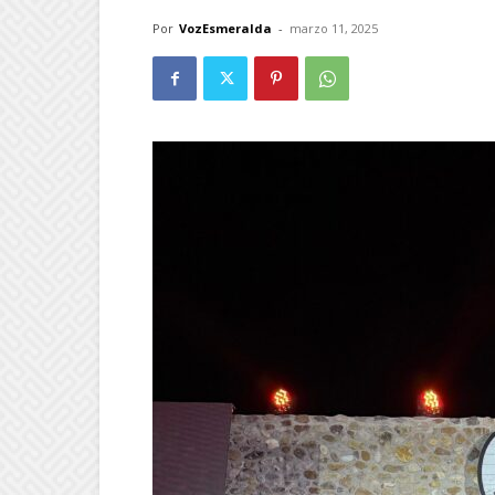
Por
VozEsmeralda
-
marzo 11, 2025