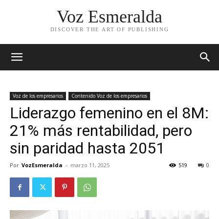
Voz Esmeralda
DISCOVER THE ART OF PUBLISHING
Voz de los empresarios
Contenido Voz de los empresarios
Liderazgo femenino en el 8M:
21% más rentabilidad, pero
sin paridad hasta 2051
Por
VozEsmeralda
-
marzo 11, 2025
519
0