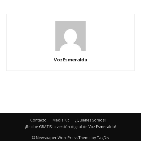
VozEsmeralda
Contacto
Media Kit
¿Quiénes Somos?
¡Recibe GRATIS la versión digital de Voz Esmeralda!
© Newspaper WordPress Theme by TagDiv