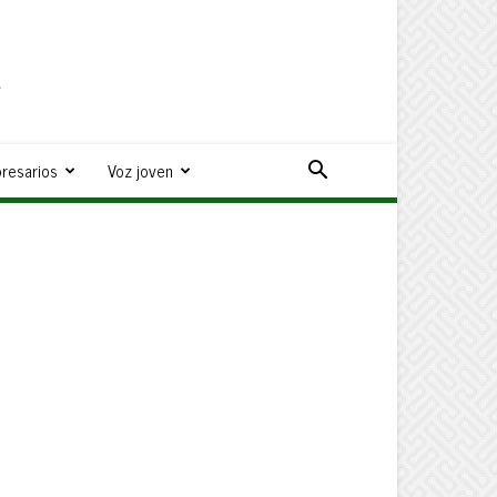
a
resarios
Voz joven