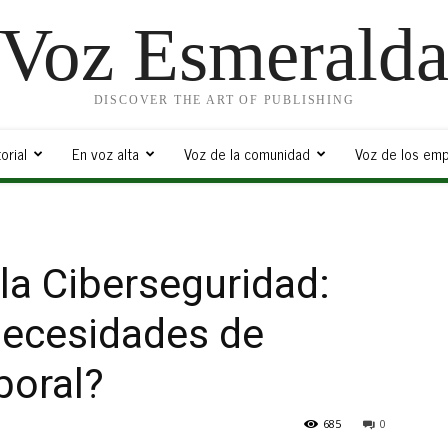
Voz Esmerald
DISCOVER THE ART OF PUBLISHING
orial
En voz alta
Voz de la comunidad
Voz de los emp
la Ciberseguridad:
necesidades de
boral?
685
0