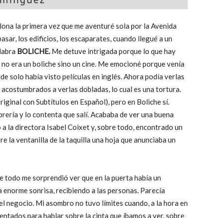
lona la primera vez que me aventuré sola por la Avenida
sar, los edificios, los escaparates, cuando llegué a un
alabra
BOLICHE.
Me detuve intrigada porque lo que hay
to no era un boliche sino un cine. Me emocioné porque venía
de solo había visto películas en inglés. Ahora podía verlas
 acostumbrados a verlas dobladas, lo cual es una tortura.
ginal con Subtítulos en Español), pero en Boliche sí.
librería y lo contenta que salí. Acababa de ver una buena
a la directora Isabel Coixet y, sobre todo, encontrado un
re la ventanilla de la taquilla una hoja que anunciaba un
te todo me sorprendió ver que en la puerta había un
a enorme sonrisa, recibiendo a las personas. Parecía
el negocio. Mi asombro no tuvo límites cuando, a la hora en
entados para hablar sobre la cinta que íbamos a ver, sobre