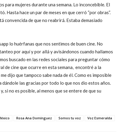
ños para mujeres durante una semana. Lo inconcebible. El
tó. Hasta hace un par de meses en que cerró “por obras”.
 está convencida de que no reabrirá. Estaba demasiado
app lo huérfanas que nos sentimos de buen cine. No
tanteo por aquí y por allá y avisándonos cuando hallamos
 hemos buscado en las redes sociales para preguntar cómo
al de cine que ocurre en esta semana, encontré a la
 me dijo que tampoco sabe nada de él. Como es imposible
a dándole las gracias por todo lo que nos dio estos años.
y, si no es posible, al menos que se entere de que su
éxico
Rosa Ana Domínguez
Somos tu voz
Voz Esmeralda