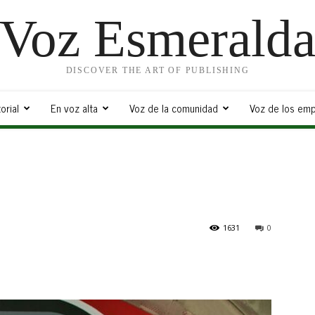
Voz Esmerald
DISCOVER THE ART OF PUBLISHING
orial
En voz alta
Voz de la comunidad
Voz de los emp
1631
0