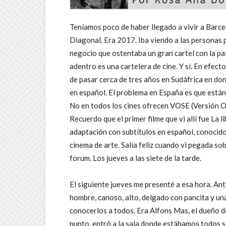
Teníamos poco de haber llegado a vivir a Barce
Diagonal. Era 2017. Iba viendo a las personas pa
negocio que ostentaba un gran cartel con la p
adentro es una cartelera de cine. Y sí. En efec
de pasar cerca de tres años en Sudáfrica en don
en español. El problema en España es que están
No en todos los cines ofrecen VOSE (Versión Ori
Recuerdo que el primer filme que vi allí fue La 
adaptación con subtítulos en español, conocido 
cinema de arte. Salía feliz cuando vi pegada sob
forum. Los jueves a las siete de la tarde.
El siguiente jueves me presenté a esa hora. An
hombre, canoso, alto, delgado con pancita y un
conocerlos a todos. Era Alfons Mas, el dueño d
punto, entró a la sala donde estábamos todos s