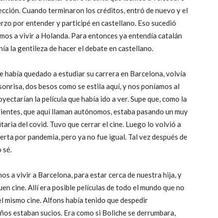
yección. Cuando terminaron los créditos, entró de nuevo y el
uerzo por entender y participé en castellano. Eso sucedió
mos a vivir a Holanda. Para entonces ya entendía catalán
nía la gentileza de hacer el debate en castellano.
 se había quedado a estudiar su carrera en Barcelona, volvía
sonrisa, dos besos como se estila aquí, y nos poníamos al
ectarían la película que había ido a ver. Supe que, como la
ientes, que aquí llaman autónomos, estaba pasando un muy
taria del covid. Tuvo que cerrar el cine. Luego lo volvió a
lerta por pandemia, pero ya no fue igual. Tal vez después de
o sé.
s a vivir a Barcelona, para estar cerca de nuestra hija, y
en cine. Allí era posible películas de todo el mundo que no
el mismo cine. Alfons había tenido que despedir
baños estaban sucios. Era como si Boliche se derrumbara,