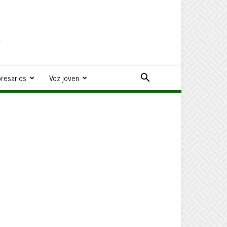
a
resarios
Voz joven