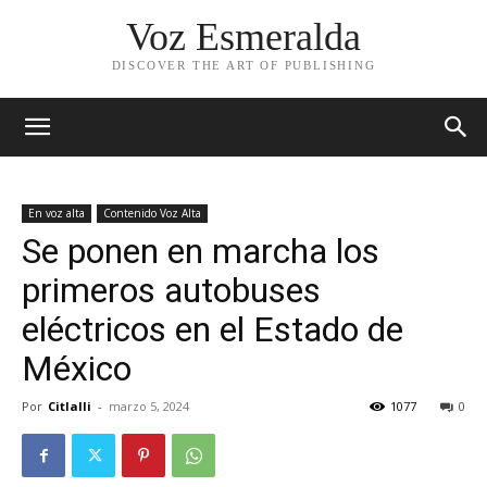
Voz Esmeralda
DISCOVER THE ART OF PUBLISHING
En voz alta
Contenido Voz Alta
Se ponen en marcha los
primeros autobuses
eléctricos en el Estado de
México
Por
Citlalli
-
marzo 5, 2024
1077
0