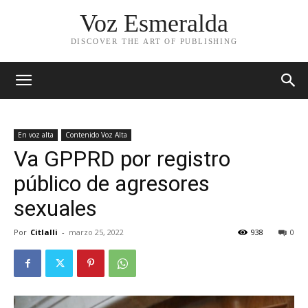
Voz Esmeralda
DISCOVER THE ART OF PUBLISHING
En voz alta
Contenido Voz Alta
Va GPPRD por registro
público de agresores
sexuales
Por
Citlalli
-
marzo 25, 2022
938
0