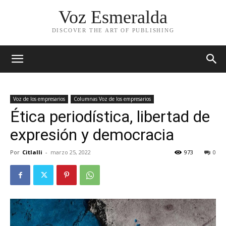
Voz Esmeralda
DISCOVER THE ART OF PUBLISHING
Voz de los empresarios
Columnas Voz de los empresarios
Ética periodística, libertad de
expresión y democracia
Por
Citlalli
-
marzo 25, 2022
973
0