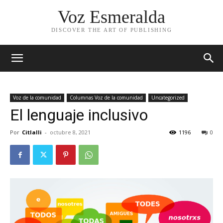
Voz Esmeralda
DISCOVER THE ART OF PUBLISHING
Voz de la comunidad
Columnas Voz de la comunidad
Uncategorized
El lenguaje inclusivo
Por
Citlalli
-
octubre 8, 2021
1196
0