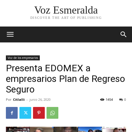
Voz Esmeralda
DISCOVER THE ART OF PUBLISHING
Voz de los empresarios
Presenta EDOMEX a
empresarios Plan de Regreso
Seguro
Por
Citlalli
-
junio 26, 2020
1454
0