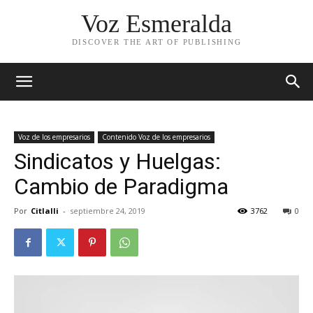
Voz Esmeralda
DISCOVER THE ART OF PUBLISHING
Voz de los empresarios
Contenido Voz de los empresarios
Sindicatos y Huelgas:
Cambio de Paradigma
Por
Citlalli
-
septiembre 24, 2019
3762
0