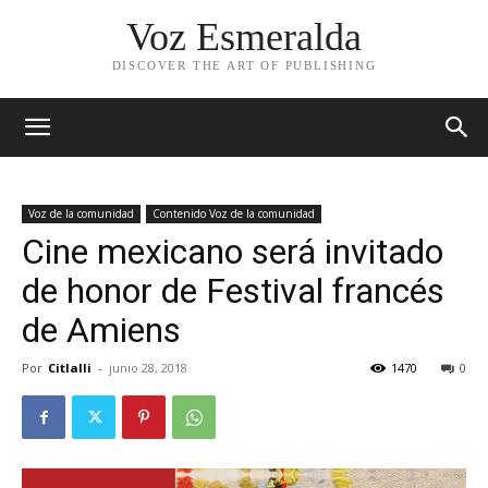
Voz Esmeralda
DISCOVER THE ART OF PUBLISHING
Voz de la comunidad
Contenido Voz de la comunidad
Cine mexicano será invitado
de honor de Festival francés
de Amiens
Por
Citlalli
-
junio 28, 2018
1470
0