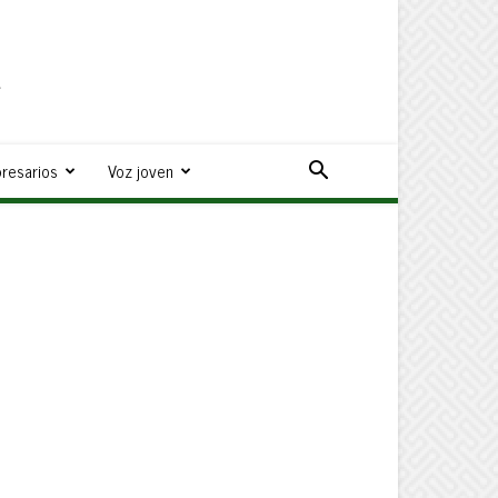
a
resarios
Voz joven