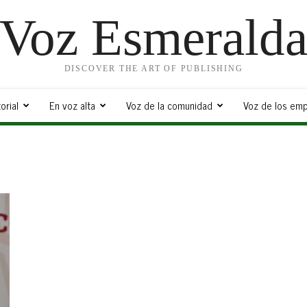
Voz Esmerald
DISCOVER THE ART OF PUBLISHING
orial
En voz alta
Voz de la comunidad
Voz de los emp