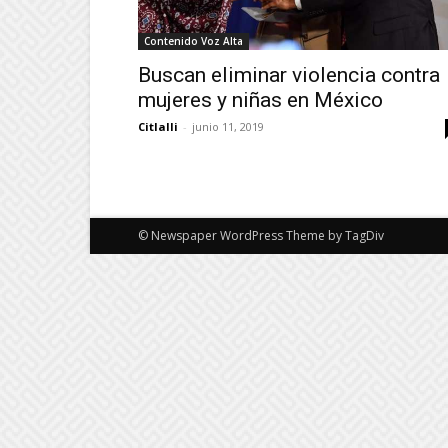
Contenido Voz Alta
Buscan eliminar violencia contra
mujeres y niñas en México
Citlalli
-
junio 11, 2019
© Newspaper WordPress Theme by TagDiv