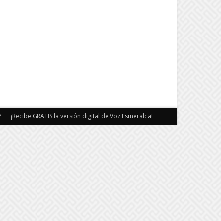
?
¡Recibe GRATIS la versión digital de Voz Esmeralda!