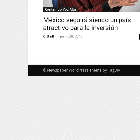
Contenido Voz Alta
México seguirá siendo un país
atractivo para la inversión
Citlalli
-
junio 28, 2018
© Newspaper WordPress Theme by TagDiv