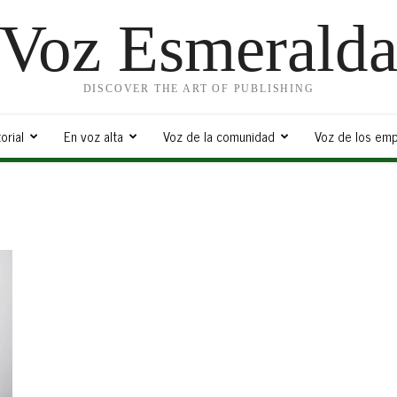
Voz Esmerald
DISCOVER THE ART OF PUBLISHING
orial
En voz alta
Voz de la comunidad
Voz de los emp