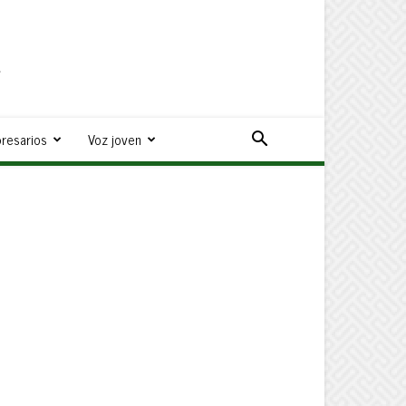
a
resarios
Voz joven