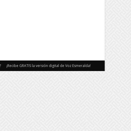
?
¡Recibe GRATIS la versión digital de Voz Esmeralda!