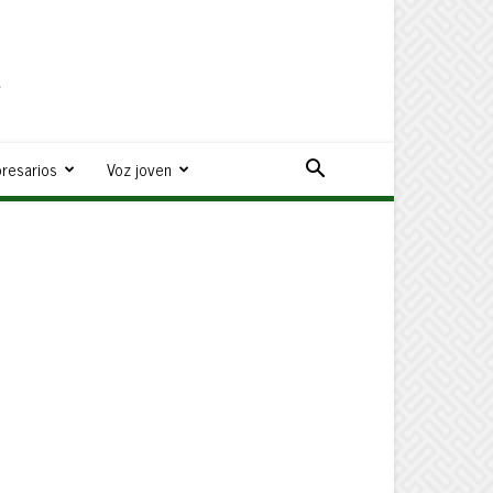
a
resarios
Voz joven