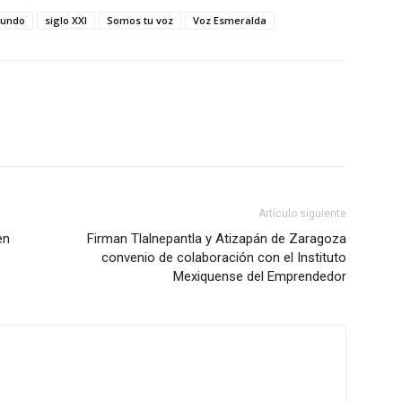
mundo
siglo XXI
Somos tu voz
Voz Esmeralda
Artículo siguiente
en
Firman Tlalnepantla y Atizapán de Zaragoza
convenio de colaboración con el Instituto
Mexiquense del Emprendedor