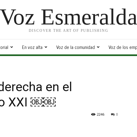
Voz Esmerald
DISCOVER THE ART OF PUBLISHING
orial
En voz alta
Voz de la comunidad
Voz de los emp
 derecha en el
glo XXI ￼￼
2246
0